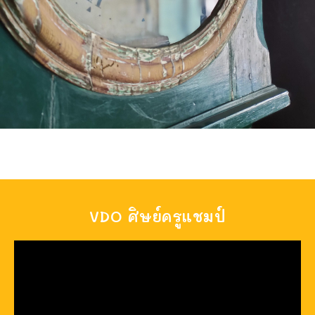
VDO ศิษย์ครูแชมป์