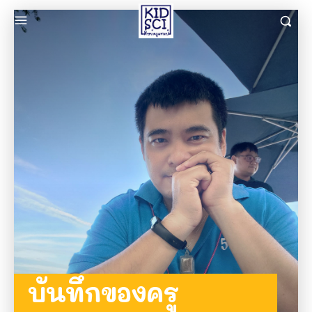
บันทึกของครู