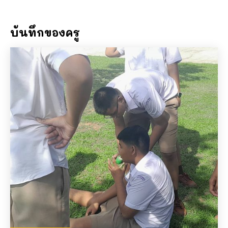
ท่องเที่ยวเพิ่มพลังที่วัดถ้ำพระธรรมมาสน์ หลวง
พ่อชาญมอบของดี
00:21
บันทึกของครู
ดูละครวันภาษาไทย แต่....
06:48
ศิษย์ครูแชมป์ กำลังถ่ายทอดสด!
03:20
รักที่ไม่อาจรั้ง (เพลงครูแชมป์) #ศิษย์ครูแชมป์
02:59
วิธีแก้ปัญหาเด็กหลอกว่าส่งงานแล้วแบบครู
แชมป์
01:34
หมากจุกอก ของดีจากความเมตตาของหลวงพ่อ
แดง วัดบางทราย
01:09
รักที่ไม่อาจรั้ง #ศิษย์ครูแชมป์
02:59
ไม่อาจเปลี่ยนใจ แต่ต้องไปปั่นงาน เพลงรักจาก