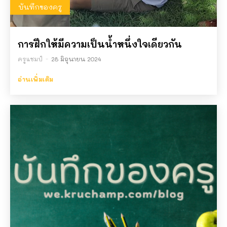
ครูแชมป์ได้แรงบันดาลใจมาจากเด็กนักเรียน
บันทึกของครู
#ศิษย์ครูแชมป์
02:59
ความในใจของคนเรียน i.s.
03:43
การฝึกให้มีความเป็นน้ำหนึ่งใจเดียวกัน
จากอดีตแหล่งค้าขายยามค่ำคืนที่รุ่งโรจน์ สู่ลาน
ครูแชมป์
-
28 มิถุนายน 2024
ออกกำลังกายของชาวพิษณุโลก ใครเคยมาบ้าง
ครับ
00:33
อ่านเพิ่มเติม
เฉลยแล้ว โรงเรียนอะไรที่มีแต่ข้าวมันไก่ขายให้
นักเรียนกิน
03:46
โรงเรียนอะไรมีแต่ข้าวมันไก่
00:33
ระบบฟ้องแม่ ดูคะแนนวิทย์ครูแชมป์
01:52
ข้อมูลสรุปการจัดการเรียนรู้แบบ SEAL โดย
นายพิริยะ ตระกูลสว่าง
02:47
ปัจจัยที่มีผลต่อการละลายของสาร ม.2 สรุป
เข้าใจง่ายใน 1 นาที!
| ศิษย์ครูแชมป์
01:29