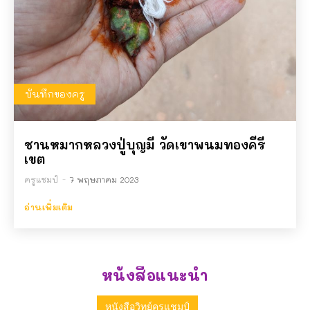
บันทึกของครู
ชานหมากหลวงปู่บุญมี วัดเขาพนมทองคีรี
เขต
ครูแชมป์
-
7 พฤษภาคม 2023
อ่านเพิ่มเติม
หนังสือแนะนำ
หนังสือวิทย์ครูแชมป์