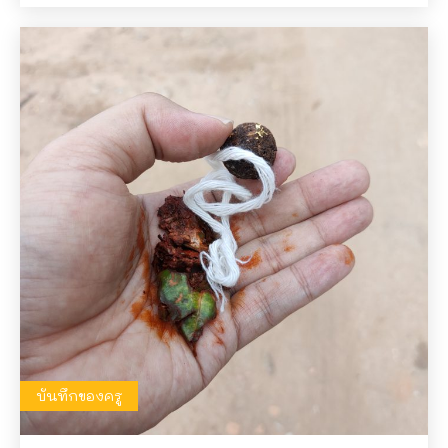
บันทึกของครู