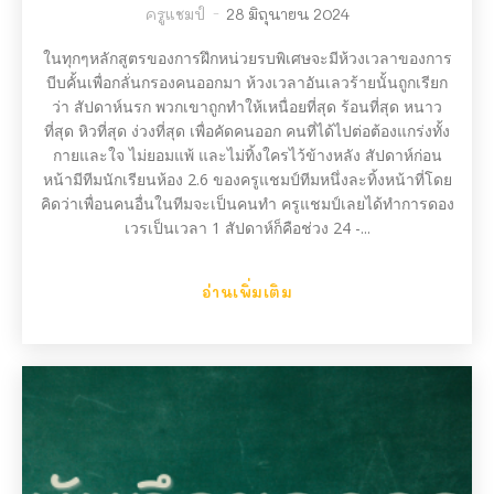
ครูแชมป์
-
28 มิถุนายน 2024
ในทุกๆหลักสูตรของการฝึกหน่วยรบพิเศษจะมีห้วงเวลาของการ
บีบคั้นเพื่อกลั่นกรองคนออกมา ห้วงเวลาอันเลวร้ายนั้นถูกเรียก
ว่า สัปดาห์นรก พวกเขาถูกทำให้เหนื่อยที่สุด ร้อนที่สุด หนาว
ที่สุด หิวที่สุด ง่วงที่สุด เพื่อคัดคนออก คนที่ได้ไปต่อต้องแกร่งทั้ง
กายและใจ ไม่ยอมแพ้ และไม่ทิ้งใครไว้ข้างหลัง สัปดาห์ก่อน
หน้ามีทีมนักเรียนห้อง 2.6 ของครูแชมป์ทีมหนึ่งละทิ้งหน้าที่โดย
คิดว่าเพื่อนคนอื่นในทีมจะเป็นคนทำ ครูแชมป์เลยได้ทำการดอง
เวรเป็นเวลา 1 สัปดาห์ก็คือช่วง 24 -...
อ่านเพิ่มเติม