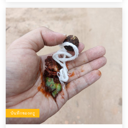
บันทึกของครู