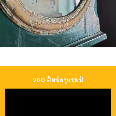
VDO ศิษย์ครูแชมป์