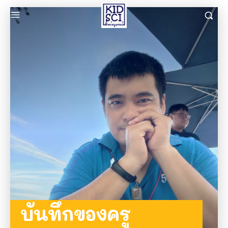
บันทึกของครู