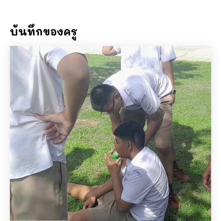
ดูละครวันภาษาไทย แต่....
06:48
บันทึกของครู
ศิษย์ครูแชมป์ กำลังถ่ายทอดสด!
03:20
รักที่ไม่อาจรั้ง (เพลงครูแชมป์) #ศิษย์ครูแชมป์
02:59
วิธีแก้ปัญหาเด็กหลอกว่าส่งงานแล้วแบบครู
แชมป์
01:34
หมากจุกอก ของดีจากความเมตตาของหลวงพ่อ
แดง วัดบางทราย
01:09
รักที่ไม่อาจรั้ง #ศิษย์ครูแชมป์
02:59
ไม่อาจเปลี่ยนใจ แต่ต้องไปปั่นงาน เพลงรักจาก
ครูแชมป์ได้แรงบันดาลใจมาจากเด็กนักเรียน
#ศิษย์ครูแชมป์
02:59
ความในใจของคนเรียน i.s.