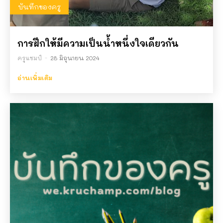
03:43
บันทึกของครู
จากอดีตแหล่งค้าขายยามค่ำคืนที่รุ่งโรจน์ สู่ลาน
ออกกำลังกายของชาวพิษณุโลก ใครเคยมาบ้าง
การฝึกให้มีความเป็นน้ำหนึ่งใจเดียวกัน
ครับ
00:33
เฉลยแล้ว โรงเรียนอะไรที่มีแต่ข้าวมันไก่ขายให้
ครูแชมป์
-
28 มิถุนายน 2024
นักเรียนกิน
03:46
อ่านเพิ่มเติม
โรงเรียนอะไรมีแต่ข้าวมันไก่
00:33
ระบบฟ้องแม่ ดูคะแนนวิทย์ครูแชมป์
01:52
ข้อมูลสรุปการจัดการเรียนรู้แบบ SEAL โดย
นายพิริยะ ตระกูลสว่าง
02:47
ปัจจัยที่มีผลต่อการละลายของสาร ม.2 สรุป
เข้าใจง่ายใน 1 นาที!
| ศิษย์ครูแชมป์
01:29
วิธีทำผลึกสารส้มง่ายๆ ใน 1 คืน! ทดลอง
วิทยาศาสตร์สุดทึ่งกับน้องมะยม ศิษย์ครูแชมป์
01:44