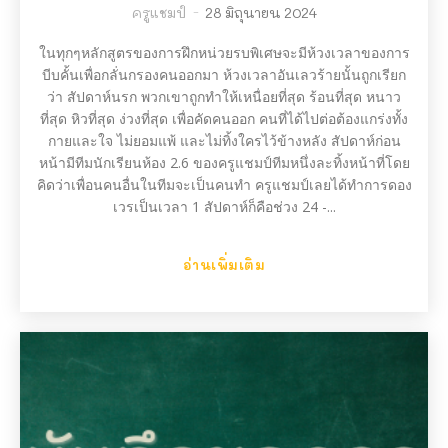
ครูแชมป์
-
28 มิถุนายน 2024
ในทุกๆหลักสูตรของการฝึกหน่วยรบพิเศษจะมีห้วงเวลาของการ
บีบคั้นเพื่อกลั่นกรองคนออกมา ห้วงเวลาอันเลวร้ายนั้นถูกเรียก
ว่า สัปดาห์นรก พวกเขาถูกทำให้เหนื่อยที่สุด ร้อนที่สุด หนาว
ที่สุด หิวที่สุด ง่วงที่สุด เพื่อคัดคนออก คนที่ได้ไปต่อต้องแกร่งทั้ง
กายและใจ ไม่ยอมแพ้ และไม่ทิ้งใครไว้ข้างหลัง สัปดาห์ก่อน
หน้ามีทีมนักเรียนห้อง 2.6 ของครูแชมป์ทีมหนึ่งละทิ้งหน้าที่โดย
คิดว่าเพื่อนคนอื่นในทีมจะเป็นคนทำ ครูแชมป์เลยได้ทำการดอง
เวรเป็นเวลา 1 สัปดาห์ก็คือช่วง 24 -...
อ่านเพิ่มเติม