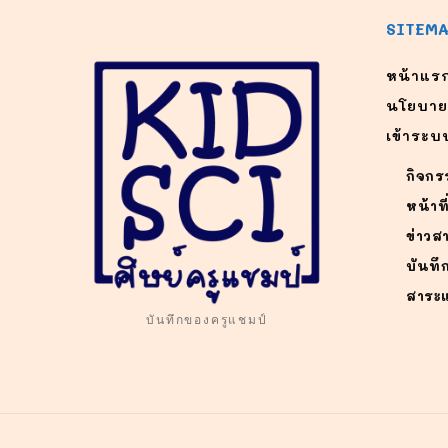
SITEM
หน้าแร
นโยบาย
เข้าระบ
กิจกร
หน้าที
ข่าวส
บันทึ
สาระแ
บันทึกของครูแชมป์