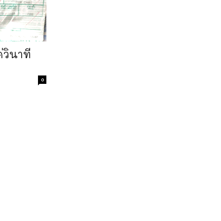
่วินาที
0