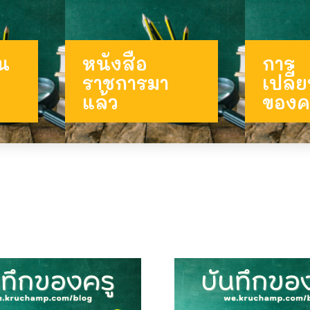
้น
หนังสือ
การ
ราชการมา
เปลี
แล้ว
ของค