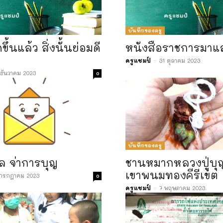
บันทึกของครู
ดขึ้นแล้ว สิ่งนั้นย่อมดี
หนังสือราชการมาแล
ครูแชมป์
-
31 ตุลาคม 2023
ธันวาคม 2023
0
บันทึกของครู
ล จ่าการบุญ
ชานหมากหลวงปู่บุญ
เขาพนมทองคีรีเขต
 กรกฎาคม 2023
0
ครูแชมป์
-
7 พฤษภาคม 2023