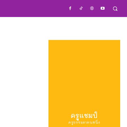
ครูแชมป์
ครูธรรมดาคนหนึ่ง