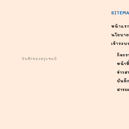
SITEM
หน้าแร
นโยบาย
เข้าระบ
กิจกร
บันทึกของครูแชมป์
หน้าที
ข่าวส
บันทึ
สาระแ