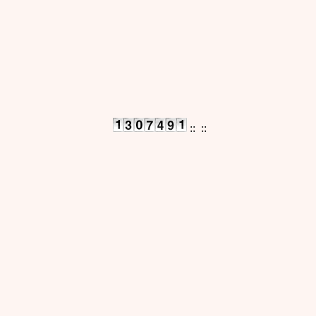
::
::