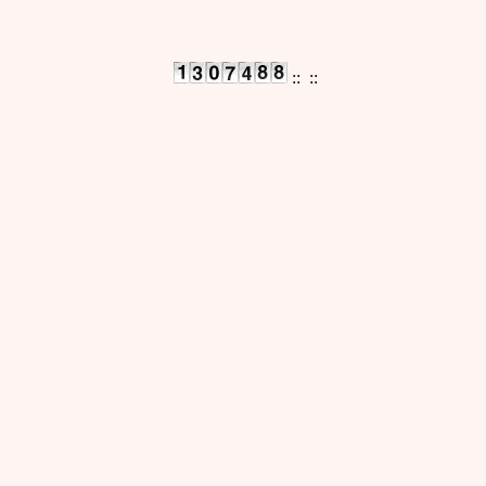
::
::